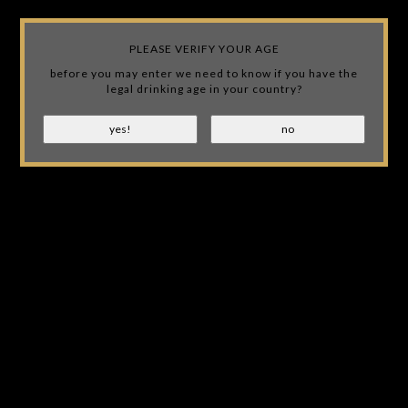
Wij slaan cookies op om onze website te verbeteren. Is dat
akkoord?
Ja
Nee
Meer over cookies »
PLEASE VERIFY YOUR AGE
JACK'S SAFE IS NOT AFFILIATED WITH JACK DANIEL'S! WE
JUST OWN A LIQUOR STORE AND LOVE THE BRAND!
before you may enter we need to know if you have the
legal drinking age in your country?
EUR
(0)
UITGEBREIDE KEUZE
Home
Tags
beverage